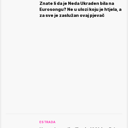
Znate li da je Neda Ukraden bila na
Eurosongu? Ne u ulozi koju je htjela, a
za sve je zaslužan ovaj pjevač
ESTRADA