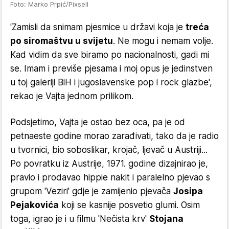
Foto: Marko Prpić/Pixsell
'Zamisli da snimam pjesmice u državi koja je
treća
po siromaštvu u svijetu
. Ne mogu i nemam volje.
Kad vidim da sve biramo po nacionalnosti, gadi mi
se. Imam i previše pjesama i moj opus je jedinstven
u toj galeriji BiH i jugoslavenske pop i rock glazbe',
rekao je Vajta jednom prilikom.
Podsjetimo, Vajta je ostao bez oca, pa je od
petnaeste godine morao zarađivati, tako da je radio
u tvornici, bio soboslikar, krojač, ljevač u Austriji...
Po povratku iz Austrije, 1971. godine dizajnirao je,
pravio i prodavao hippie nakit i paralelno pjevao s
grupom 'Veziri' gdje je zamijenio pjevača
Josipa
Pejakovića
koji se kasnije posvetio glumi. Osim
toga, igrao je i u filmu 'Nečista krv'
Stojana