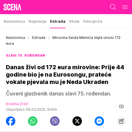
Naslovnica
Najnovije
Estrada
Show
Foto priča
Naslovnica
Estrada
Mirovina Seida Memića Vajte iznosi 172
eura
SLAVI 75. ROĐENDAN
Danas živi od 172 eura mirovine: Prije 44
godine bio je na Eurosongu, prateće
vokale pjevala mu je Neda Ukraden
Čuveni glazbenik danas slavi 75. rođendan.
Kristina Zrilić
Objavljeno 08.03.2025. 9:00h