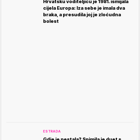
Hrvatsku voditeljicu je 1981. ismijala
cijela Europa: Iza sebe je imala dva
braka, a presudila joj je zloćudna
bolest
ESTRADA
Gdje je nestala? Snimila je duet s