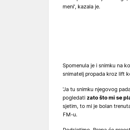
meni', kazala je.
Spomenula je i snimku na koj
snimatelj propada kroz lift 
'Ja tu snimku njegovog pada
pogledati
zato što mi se p
sjetim, to mi je bolan trenut
FM-u.
Podsjetimo, Brena će preos