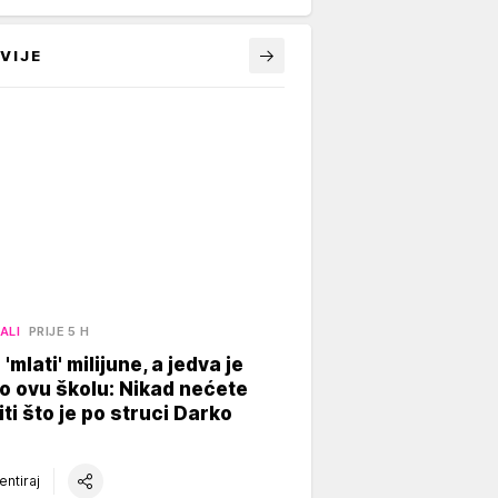
VIJE
ALI
PRIJE 5 H
'mlati' milijune, a jedva je
o ovu školu: Nikad nećete
ti što je po struci Darko
ntiraj