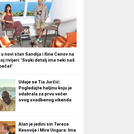
 u novi stan Sandija i Iline Cenov na
oj rivijeri: 'Svaki detalj ima neki naš
pečat'
Udaje se Tia Jurčić:
Pogledajte haljinu koju je
odabrala za prvu večer
svog svadbenog vikenda
Alan je jedini sin Tereze
Kesovije i Mire Ungara: Ima