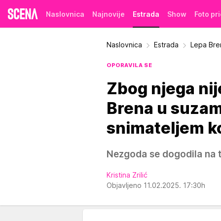
Naslovnica
Najnovije
Estrada
Show
Foto pr
Naslovnica
Estrada
Lepa Bren
OPORAVILA SE
Zbog njega nij
Brena u suzama
snimateljem ko
Nezgoda se dogodila na 
Kristina Zrilić
Objavljeno 11.02.2025. 17:30h