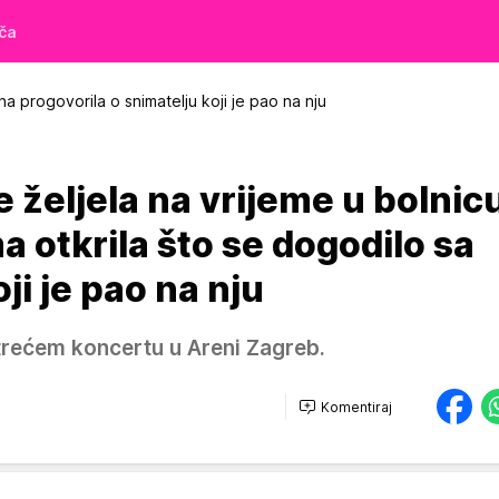
iča
a progovorila o snimatelju koji je pao na nju
e željela na vrijeme u bolnic
 otkrila što se dogodilo sa
ji je pao na nju
trećem koncertu u Areni Zagreb.
Komentiraj