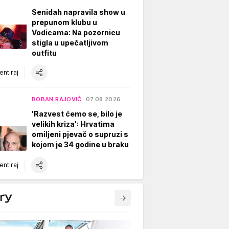
Senidah napravila show u
prepunom klubu u
Vodicama: Na pozornicu
stigla u upečatljivom
outfitu
ntiraj
BOBAN RAJOVIĆ
07.08.2026.
'Razvest ćemo se, bilo je
velikih kriza': Hrvatima
omiljeni pjevač o supruzi s
kojom je 34 godine u braku
ntiraj