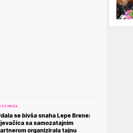
OTO PRIČA
dala se bivša snaha Lepe Brene:
jevačica sa samozatajnim
artnerom organizirala tajnu