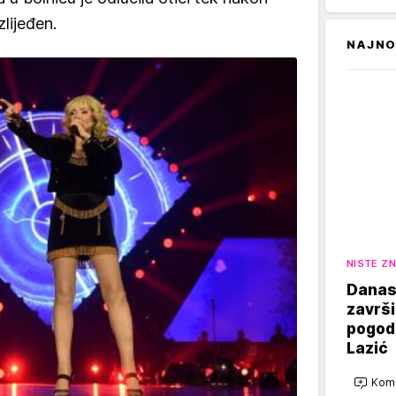
zlijeđen.
NAJNO
NISTE ZN
Danas 
završi
pogodi
Lazić
Kome