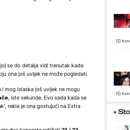
Kome
oj se do detalja vidi trenutak kada
koju ona još uvijek ne može pogledati.
 i mog izlaska još uvijek ne mogu
Kome
lače
, iste sekunde. Evo sada kada se
ak', rekla je ona gostujući na Extra
tala dva koncerta održati
21. i 22.