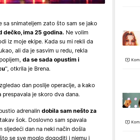
je sa snimateljem zato što sam se jako
d dečko, ima 25 godina.
Ne volim
 iz moje ekipe. Kada su mi rekli da
kao, ali da je sasvim u redu, rekla
 popijem,
da se sada opustim i
Kome
cu
'', otkrila je Brena.
 izgledao dan poslije operacije, a kako
a prespavala je skoro dva dana.
opustio adrenalin
dobila sam nešto za
n takav šok. Doslovno sam spavala
Kome
sam sljedeći dan na neki način došla
 što se sve moglo dogoditi i njemu i