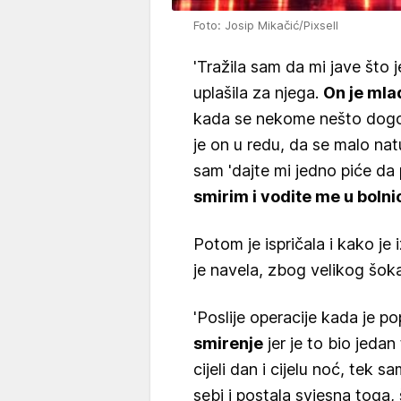
Foto: Josip Mikačić/Pixsell
'Tražila sam da mi jave što 
uplašila za njega.
On je mla
kada se nekome nešto dogodi
je on u redu, da se malo natu
sam 'dajte mi jedno piće da
smirim i vodite me u bolni
Potom je ispričala i kako je
je navela, zbog velikog šok
'Poslije operacije kada je p
smirenje
jer je to bio jeda
cijeli dan i cijelu noć, tek 
sebi i postala svjesna toga,