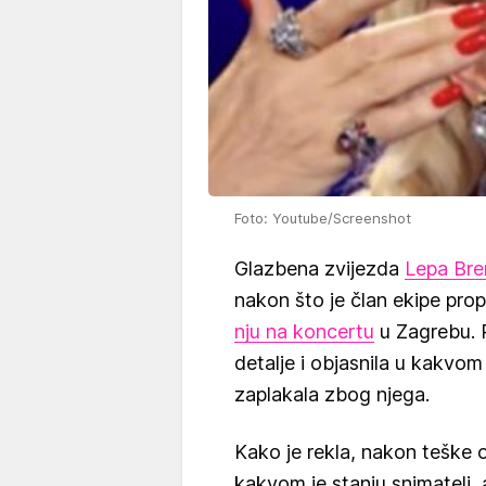
Foto: Youtube/Screenshot
Glazbena zvijezda
Lepa Bre
nakon što je član ekipe propa
nju na koncertu
u Zagrebu. P
detalje i objasnila u kakvom
zaplakala zbog njega.
Kako je rekla, nakon teške o
kakvom je stanju snimatelj, a