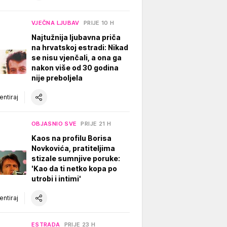
VJEČNA LJUBAV
PRIJE 10 H
Najtužnija ljubavna priča
na hrvatskoj estradi: Nikad
se nisu vjenčali, a ona ga
nakon više od 30 godina
nije preboljela
ntiraj
OBJASNIO SVE
PRIJE 21 H
Kaos na profilu Borisa
Novkovića, pratiteljima
stizale sumnjive poruke:
'Kao da ti netko kopa po
utrobi i intimi'
ntiraj
ESTRADA
PRIJE 23 H