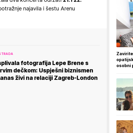
otražnje najavila i šestu Arenu
Zavirite
STRADA
opatijsk
splivala fotografija Lepe Brene s
osobni 
rvim dečkom: Uspješni biznismen
anas živi na relaciji Zagreb-London