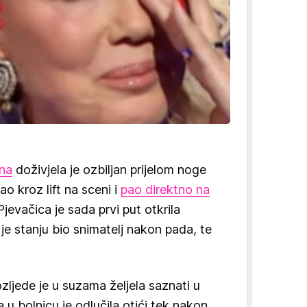
na
doživjela je ozbiljan prijelom noge
o kroz lift na sceni i
pao direktno na
jevačica je sada prvi put otkrila
 je stanju bio snimatelj nakon pada, te
zljede je u suzama željela saznati u
 u bolnicu je odlučila otići tek nakon