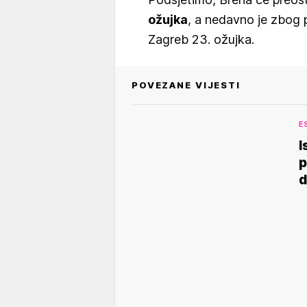
ožujka
, a nedavno je zbog p
Zagreb 23. ožujka.
POVEZANE VIJESTI
E
I
p
d