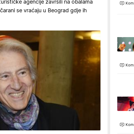
turističke agencije završili na obalama
Kome
arani se vraćaju u Beograd gdje ih
Kome
Kome