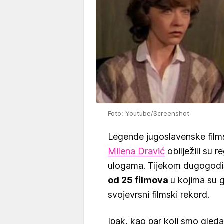
Foto: Youtube/Screenshot
Legende jugoslavenske fil
Milena Dravić
obilježili su 
ulogama. Tijekom dugogodišn
od 25 filmova
u kojima su g
svojevrsni filmski rekord.
Ipak, kao par koji smo gledal