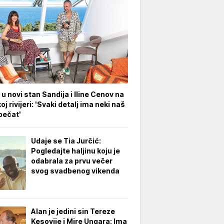
 u novi stan Sandija i Iline Cenov na
oj rivijeri: 'Svaki detalj ima neki naš
pečat'
Udaje se Tia Jurčić:
Pogledajte haljinu koju je
odabrala za prvu večer
svog svadbenog vikenda
Alan je jedini sin Tereze
Kesovije i Mire Ungara: Ima