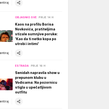
ntiraj
OBJASNIO SVE
PRIJE 14 H
Kaos na profilu Borisa
Novkovića, pratiteljima
stizale sumnjive poruke:
'Kao da ti netko kopa po
utrobi i intimi'
ntiraj
ESTRADA
PRIJE 16 H
Senidah napravila show u
prepunom klubu u
Vodicama: Na pozornicu
stigla u upečatljivom
outfitu
ntiraj