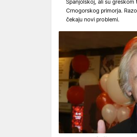
Španjolskoj, ali su greškom 
Crnogorskog primorja. Razoč
čekaju novi problemi.