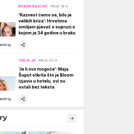
BOBAN RAJOVIĆ
PRIJE 18 H
'Razvest ćemo se, bilo je
velikih kriza': Hrvatima
omiljeni pjevač o supruzi s
kojom je 34 godine u braku
ntiraj
'ON JE JA'
PRIJE 20 H
'Je li ovo moguće': Maja
Šuput otkrila što je Bloom
izjavio u hotelu, svi su
ostali bez teksta
ntiraj