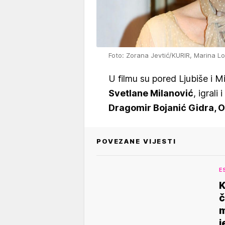
Foto: Zorana Jevtić/KURIR, Marina Lop
U filmu su pored Ljubiše i 
Svetlane Milanović
, igrali i
Dragomir Bojanić Gidra, O
POVEZANE VIJESTI
E
K
č
m
j