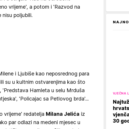
eno vrijeme', a potom i 'Razvod na
nisu poljubili.
NAJNO
 Milene i Ljubiše kao neposrednog para
li su u kultnim ostvarenjima kao što
', 'Predstava Hamleta u selu Mrduša
VJEČNA 
utjeska', 'Policajac sa Petlovog brda'...
Najtuž
hrvats
 vrijeme' redatelja
Milana Jelića
iz
vjenča
30 god
ako par odlazi na medeni mjesec u