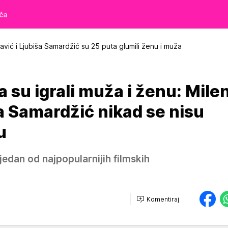
iča
avić i Ljubiša Samardžić su 25 puta glumili ženu i muža
a su igrali muža i ženu: Mile
ša Samardžić nikad se nisu
u
jedan od najpopularnijih filmskih
Komentiraj