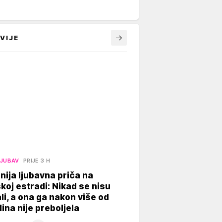
VIJE
LJUBAV
PRIJE 3 H
nija ljubavna priča na
koj estradi: Nikad se nisu
li, a ona ga nakon više od
ina nije preboljela