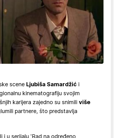
mske scene
Ljubiša Samardžić
i
regionalnu kinematografiju svojim
jih karijera zajedno su snimili
više
lumili partnere, što predstavlja
i i u serijalu 'Rad na određeno