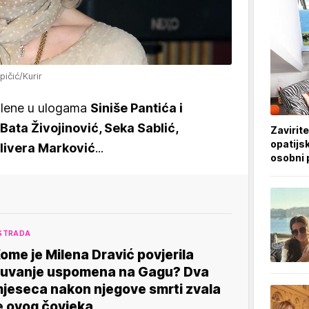
ičić/Kurir
Milene u ulogama
Siniše Pantića i
Bata Živojinović, Seka Sablić,
Zavirite
opatijsk
livera Marković
...
osobni 
STRADA
ome je Milena Dravić povjerila
uvanje uspomena na Gagu? Dva
jeseca nakon njegove smrti zvala
e ovog čovjeka