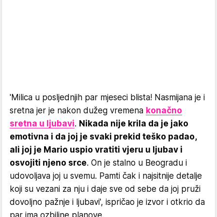
'Milica u posljednjih par mjeseci blista! Nasmijana je i
sretna jer je nakon dužeg vremena
konačno
sretna u ljubavi
.
Nikada nije krila da je jako
emotivna i da joj je svaki prekid teško padao,
ali joj je Mario uspio vratiti vjeru u ljubav i
osvojiti njeno srce
. On je stalno u Beogradu i
udovoljava joj u svemu. Pamti čak i najsitnije detalje
koji su vezani za nju i daje sve od sebe da joj pruži
dovoljno pažnje i ljubavi', ispričao je izvor i otkrio da
par ima ozbiljne planove.