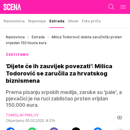
Naslovnica
Najnovije
Estrada
Show
Foto priča
Naslovnica
Estrada
Milica Todorović dobila zaručnički prsten
vrijedan 150 tisuća eura
ČESTITAMO
'Dijete će ih zauvijek povezati': Milica
Todorović se zaručila za hrvatskog
biznismena
Prema pisanju srpskih medija, zaruke su 'pale', a
pjevačici je na ruci zablistao prsten vrijdan
150.000 eura.
TOMISLAV PARLOV
Objavljeno 05.02.2025. 8:31h