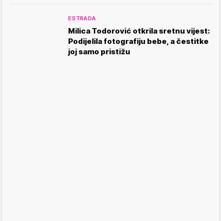
ESTRADA
Milica Todorović otkrila sretnu vijest:
Podijelila fotografiju bebe, a čestitke
joj samo pristižu