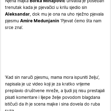
Njena majka
Borka Mihajlović
uhvatila je poseban
trenutak kada je pjevačici u krilu sjedio sin
Aleksandar
, dok mu je ona na uho nježno pjevala
pjesmu
Amire Medunjanin
'Pjevat ćemo šta nam
srce zna'.
'Kad sin naruči pjesmu, mama mora ispuniti želju',
napisala je uz video koji je za kratko vrijeme
preplavio društvene mreže, a ljudi joj nisu prestajali
pisati komentare i lijepe želje povodom blagdana
ističući da ih je scena majke i sina dovela do ruba
suza.