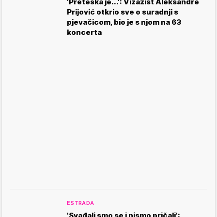
'Preteška je...': Vizažist Aleksandre
Prijović otkrio sve o suradnji s
pjevačicom, bio je s njom na 63
koncerta
ESTRADA
'Svađali smo se i nismo pričali':