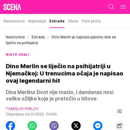
Naslovnica
Najnovije
Estrada
Show
Foto priča
Naslovnica
Estrada
Dino Merlin je napisao pjesmu dok se
liječio na psihijatriji
NISTE ZNALI
Dino Merlin se liječio na psihijatriji u
Njemačkoj: U trenucima očaja je napisao
ovaj legendarni hit
Dina Merlina život nije mazio, i dandanas nosi
velike ožiljke koje je pretočio u hitove.
TOMISLAV PARLOV
Objavljeno 04.01.2025. 15:00h