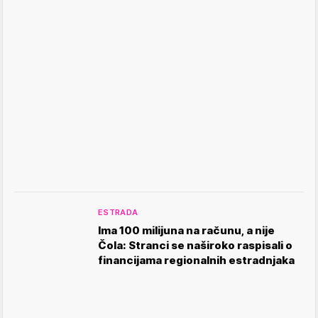
ESTRADA
Ima 100 milijuna na računu, a nije
Čola: Stranci se naširoko raspisali o
financijama regionalnih estradnjaka