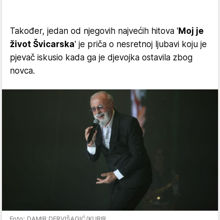
Također, jedan od njegovih najvećih hitova '
Moj je
život Švicarska
' je priča o nesretnoj ljubavi koju je
pjevač iskusio kada ga je djevojka ostavila zbog
novca.
Foto: DAMIR DERVIŠAGIĆ/KURIR