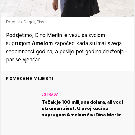
Foto: Ivo Čagalj/Pixsell
Podsjetimo, Dino Merlin je vezu sa svojom
suprugom
Amelom
započeo kada su imali svega
sedamnaest godina, a poslije pet godina druženja -
par se vjenčao.
POVEZANE VIJESTI
ESTRADA
Težak je 100 milijuna dolara, ali vodi
skroman život: U ovoj kući sa
suprugom Amelom živi Dino Merlin