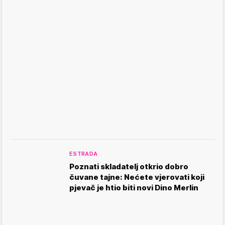
ESTRADA
Poznati skladatelj otkrio dobro
čuvane tajne: Nećete vjerovati koji
pjevač je htio biti novi Dino Merlin