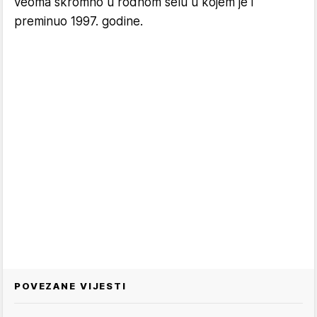
veoma skromno u rodnom selu u kojem je i
preminuo 1997. godine.
POVEZANE VIJESTI