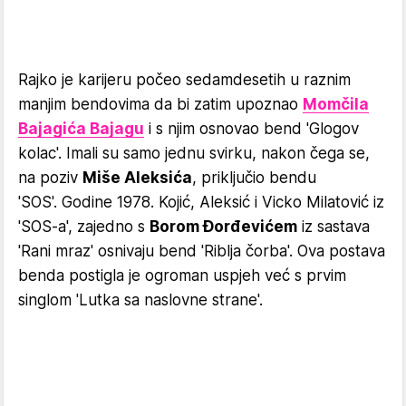
Rajko je karijeru počeo sedamdesetih u raznim
manjim bendovima da bi zatim upoznao
Momčila
Bajagića Bajagu
i s njim osnovao bend 'Glogov
kolac'. Imali su samo jednu svirku, nakon čega se,
na poziv
Miše Aleksića
, priključio bendu
'SOS'. Godine 1978. Kojić, Aleksić i Vicko Milatović iz
'SOS-a', zajedno s
Borom Đorđevićem
iz sastava
'Rani mraz' osnivaju bend 'Riblja čorba'. Ova postava
benda postigla je ogroman uspjeh već s prvim
singlom 'Lutka sa naslovne strane'.