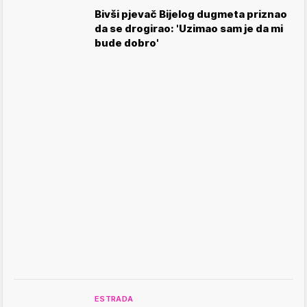
Bivši pjevač Bijelog dugmeta priznao
da se drogirao: 'Uzimao sam je da mi
bude dobro'
ESTRADA