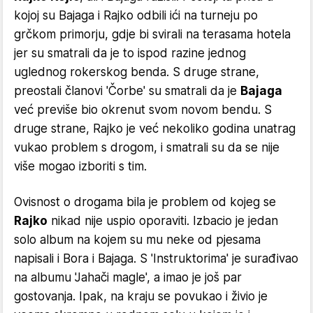
kojoj su Bajaga i Rajko odbili ići na turneju po
grčkom primorju, gdje bi svirali na terasama hotela
jer su smatrali da je to ispod razine jednog
uglednog rokerskog benda. S druge strane,
preostali članovi 'Čorbe' su smatrali da je
Bajaga
već previše bio okrenut svom novom bendu. S
druge strane, Rajko je već nekoliko godina unatrag
vukao problem s drogom, i smatrali su da se nije
više mogao izboriti s tim.
Ovisnost o drogama bila je problem od kojeg se
Rajko
nikad nije uspio oporaviti. Izbacio je jedan
solo album na kojem su mu neke od pjesama
napisali i Bora i Bajaga. S 'Instruktorima' je surađivao
na albumu 'Jahači magle', a imao je još par
gostovanja. Ipak, na kraju se povukao i živio je