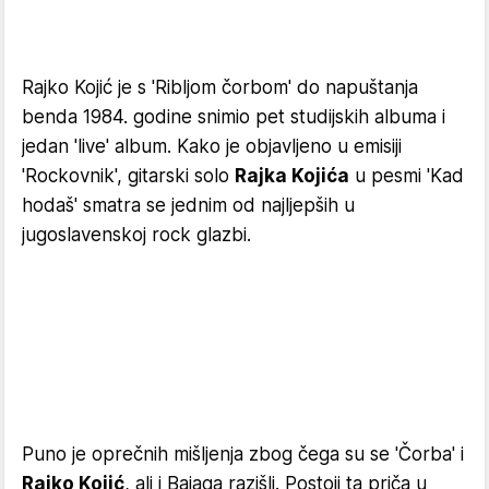
Rajko Kojić je s 'Ribljom čorbom' do napuštanja
benda 1984. godine snimio pet studijskih albuma i
jedan 'live' album. Kako je objavljeno u emisiji
'Rockovnik', gitarski solo
Rajka Kojića
u pesmi 'Kad
hodaš' smatra se jednim od najljepših u
jugoslavenskoj rock glazbi.
Puno je oprečnih mišljenja zbog čega su se 'Čorba' i
Rajko Kojić
, ali i Bajaga razišli. Postoji ta priča u