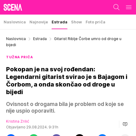
Naslovnica
Najnovije
Estrada
Show
Foto priča
Naslovnica
Estrada
Gitarist Riblje Čorbe umro od droge u
bijedi
TUŽNA PRIČA
Pokopan je na svoj rođendan:
Legendarni gitarist svirao je s Bajagom i
Čorbom, a onda skončao od droge u
bijedi
Ovisnost o drogama bila je problem od koje se
nije uspio oporaviti.
Kristina Zrilić
Objavljeno 29.08.2024. 9:31h