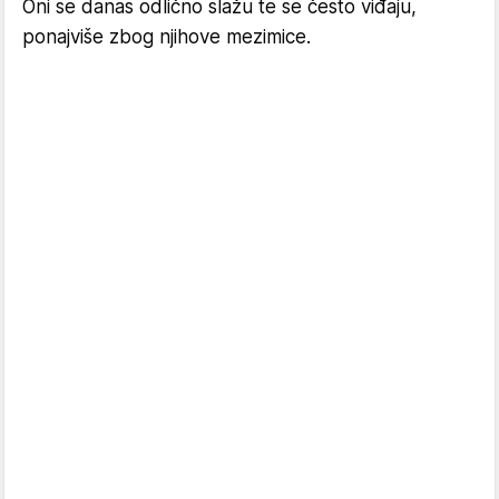
Oni se danas odlično slažu te se često viđaju,
ponajviše zbog njihove mezimice.