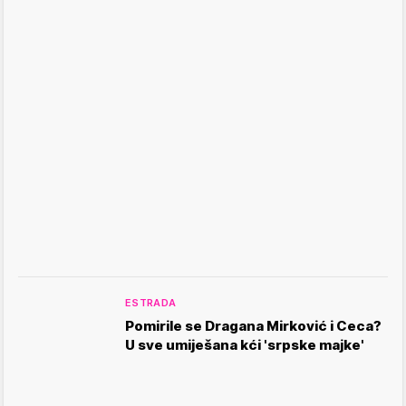
ESTRADA
Pomirile se Dragana Mirković i Ceca?
U sve umiješana kći 'srpske majke'