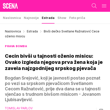
Naslovnica
Najnovije
Estrada
Show
Foto priča
Naslovnica
Estrada
Bivši dečko Svetlane Ražnatović Cece
oženio misicu
PRAVA BOMBA
Cecin bivši u tajnosti oženio misicu:
Ovako izgleda njegova prva žena koja je
zavela najzgodnijeg srpskog pjevača
Bogdan Srejović, koji je javnosti postao poznat
po vezi sa srpskom pjevačicom Svetlanom
Cecom Ražnatović, prije dva dana se u tajnosti
vjenčao s trudnom bivšom misicom - Jovanom
Ljubisavljević.
TOMISLAV PARLOV