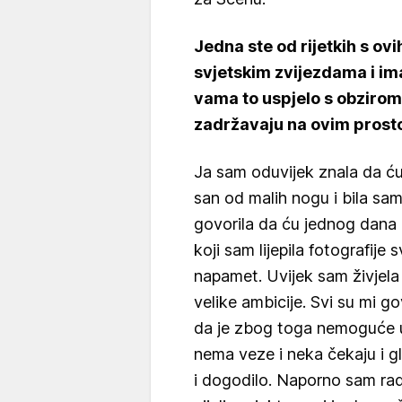
Jedna ste od rijetkih s ovi
svjetskim zvijezdama i ima
vama to uspjelo s obzirom
zadržavaju na ovim prost
Ja sam oduvijek znala da ću 
san od malih nogu i bila sa
govorila da ću jednog dana b
koji sam lijepila fotografije
napamet. Uvijek sam živjela 
velike ambicije. Svi su mi go
da je zbog toga nemoguće us
nema veze i neka čekaju i g
i dogodilo. Naporno sam rad