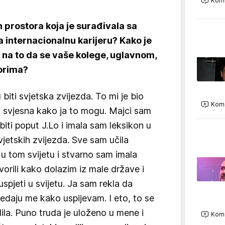
Kome
h prostora koja je surađivala sa
 internacionalnu karijeru? Kako je
 na to da se vaše kolege, uglavnom,
orima?
biti svjetska zvijezda. To mi je bio
Kome
m svjesna kako ja to mogu. Majci sam
iti poput J.Lo i imala sam leksikon u
 svjetskih zvijezda. Sve sam učila
u tom svijetu i stvarno sam imala
vorili kako dolazim iz male države i
pjeti u svijetu. Ja sam rekla da
ledaju me kako uspijevam. I eto, to se
ila. Puno truda je uloženo u mene i
Kome