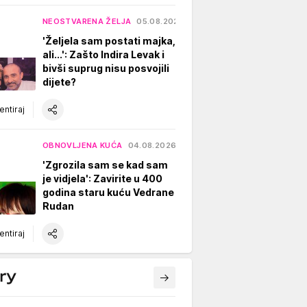
NEOSTVARENA ŽELJA
05.08.2026.
'Željela sam postati majka,
ali...': Zašto Indira Levak i
bivši suprug nisu posvojili
dijete?
ntiraj
OBNOVLJENA KUĆA
04.08.2026.
'Zgrozila sam se kad sam
je vidjela': Zavirite u 400
godina staru kuću Vedrane
Rudan
ntiraj