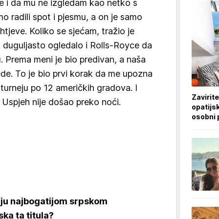
e i da mu ne izgledam kao netko s
o radili spot i pjesmu, a on je samo
tjeve. Koliko se sjećam, tražio je
, duguljasto ogledalo i Rolls-Royce da
. Prema meni je bio predivan, a naša
ede. To je bio prvi korak da me upozna
 turneju po 12 američkih gradova. I
Zavirite
 Uspjeh nije došao preko noći.
opatijsk
osobni 
aju najbogatijom srpskom
ka ta titula?