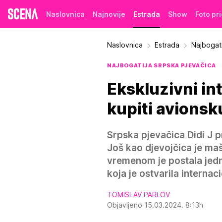
Naslovnica
Najnovije
Estrada
Show
Foto pr
Naslovnica
Estrada
Najbogati
NAJBOGATIJA SRPSKA PJEVAČICA
Ekskluzivni in
kupiti avionsku
Srpska pjevačica Didi J pr
Još kao djevojčica je maš
vremenom je postala jedna
koja je ostvarila internac
TOMISLAV PARLOV
Objavljeno 15.03.2024. 8:13h