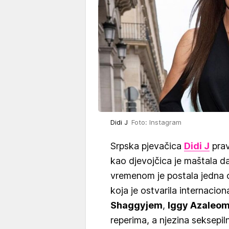
Didi J
Foto: Instagram
Srpska pjevačica
Didi J
prav
kao djevojčica je maštala d
vremenom je postala jedna o
koja je ostvarila internacion
Shaggyjem
,
Iggy Azaleo
reperima, a njezina seksepil