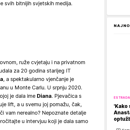
e svih bitnijih svjetskih medija.
NAJNO
lovnom, ruže cvjetaju i na privatnom
udala za 20 godina starijeg IT
ća
, a spektakularno vjenčanje je
anu u Monte Carlu. U srpnju 2020.
ojoj je dala ime
Diana
. Pjevačica s
ESTRAD
eduje lift, a u svemu joj pomažu, čak,
'Kako s
Anasta
uči vam nerealno? Nepoznate detalje
optužb
ročitajte u intervjuu koji je dala samo