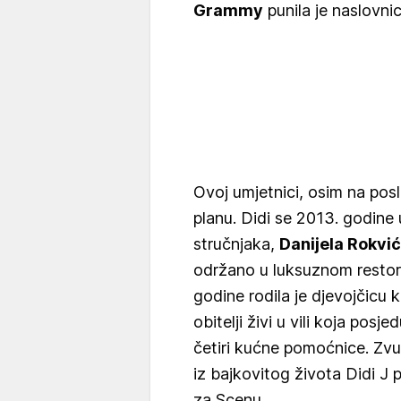
Grammy
punila je naslovnic
Ovoj umjetnici, osim na pos
planu. Didi se 2013. godine 
stručnjaka,
Danijela Rokvi
održano u luksuznom restor
godine rodila je djevojčicu k
obitelji živi u vili koja posj
četiri kućne pomoćnice. Zv
iz bajkovitog života Didi J p
za Scenu.