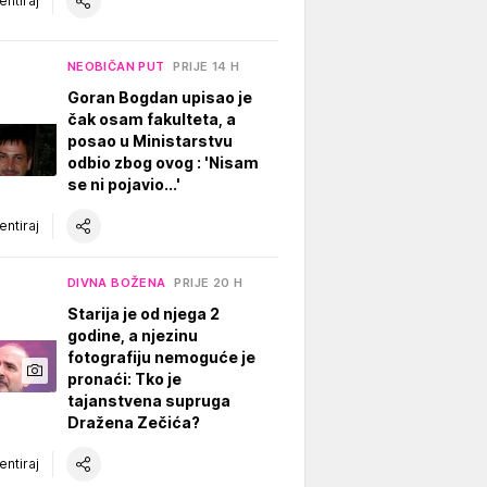
ntiraj
NEOBIČAN PUT
PRIJE 14 H
Goran Bogdan upisao je
čak osam fakulteta, a
posao u Ministarstvu
odbio zbog ovog : 'Nisam
se ni pojavio...'
ntiraj
DIVNA BOŽENA
PRIJE 20 H
Starija je od njega 2
godine, a njezinu
fotografiju nemoguće je
pronaći: Tko je
tajanstvena supruga
Dražena Zečića?
ntiraj