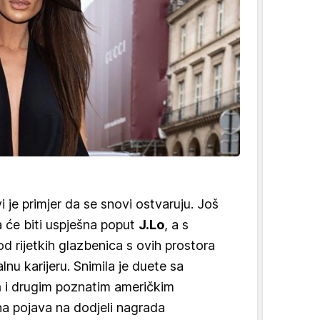
i je primjer da se snovi ostvaruju. Još
a će biti uspješna poput
J.Lo
, a s
d rijetkih glazbenica s ovih prostora
alnu karijeru. Snimila je duete sa
m
i drugim poznatim američkim
na pojava na dodjeli nagrada