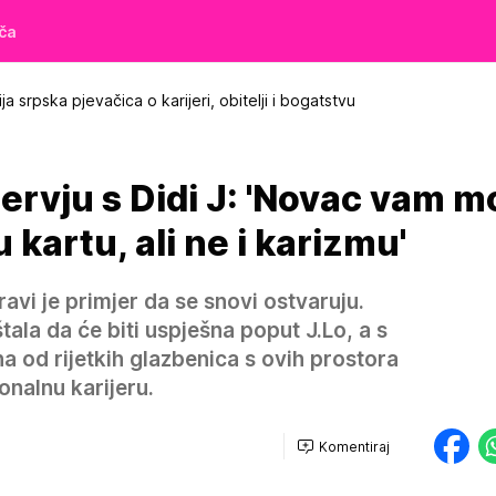
iča
ja srpska pjevačica o karijeri, obitelji i bogatstvu
tervju s Didi J: 'Novac vam 
 kartu, ali ne i karizmu'
avi je primjer da se snovi ostvaruju.
tala da će biti uspješna poput J.Lo, a s
 od rijetkih glazbenica s ovih prostora
ionalnu karijeru.
Komentiraj