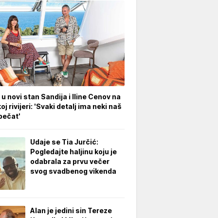
 u novi stan Sandija i Iline Cenov na
oj rivijeri: 'Svaki detalj ima neki naš
pečat'
Udaje se Tia Jurčić:
Pogledajte haljinu koju je
odabrala za prvu večer
svog svadbenog vikenda
Alan je jedini sin Tereze