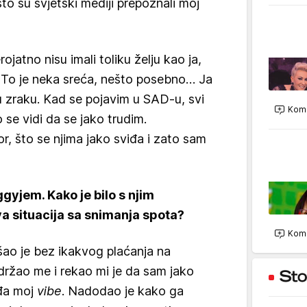
 što su svjetski mediji prepoznali moj
rojatno nisu imali toliku želju kao ja,
.. To je neka sreća, nešto posebno… Ja
u zraku. Kad se pojavim u SAD-u, svi
Kome
se vidi da se jako trudim.
, što se njima jako sviđa i zato sam
gyjem. Kako je bilo s njim
va situacija sa snimanja spota?
Kome
ao je bez ikakvog plaćanja na
držao me i rekao mi je da sam jako
iđa moj
vibe
. Nadodao je kako ga