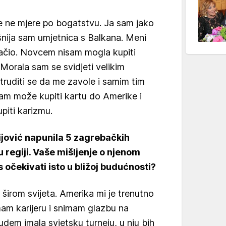
 se ne mjere po bogatstvu. Ja sam jako
šnija sam umjetnica s Balkana. Meni
značio. Novcem nisam mogla kupiti
Morala sam se svidjeti velikim
truditi se da me zavole i samim tim
m može kupiti kartu do Amerike i
piti karizmu.
jović napunila 5 zagrebačkih
 regiji. Vaše mišljenje o njenom
očekivati isto u bližoj budućnosti?
širom svijeta. Amerika mi je trenutno
am karijeru i snimam glazbu na
dem imala svjetsku turneju, u nju bih