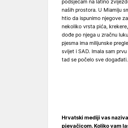
podsjećam na latino zvijezd
naših prostora. U Miamiju sm
htio da ispunimo njegove zah
nekoliko vrsta pića, krekere
dođe po njega u zračnu luku
pjesma ima milijunske pregl
svijet i SAD. Imala sam prvu
tad se počelo sve događati.
Hrvatski mediji vas naziv
pjevačicom. Koliko vam las