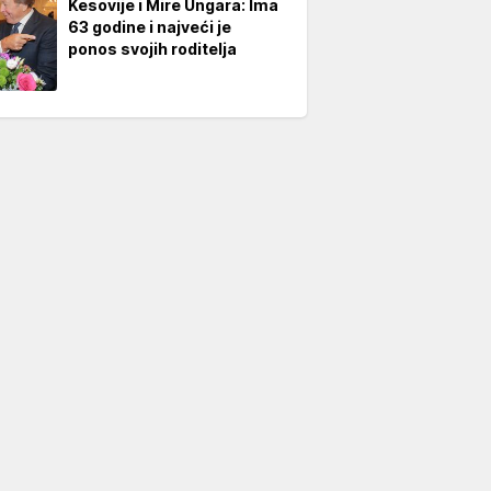
Kesovije i Mire Ungara: Ima
63 godine i najveći je
ponos svojih roditelja