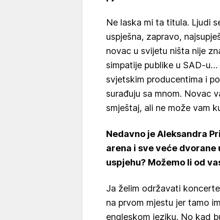
Ne laska mi ta titula. Ljudi
uspješna, zapravo, najsupje
novac u svijetu ništa nije 
simpatije publike u SAD-u… 
svjetskim producentima i po
surađuju sa mnom. Novac va
smještaj, ali ne može vam ku
Nedavno je Aleksandra Pri
arena i sve veće dvorane u
uspjehu? Možemo li od vas 
Ja želim održavati koncerte 
na prvom mjestu jer tamo im
engleskom jeziku. No kad bu