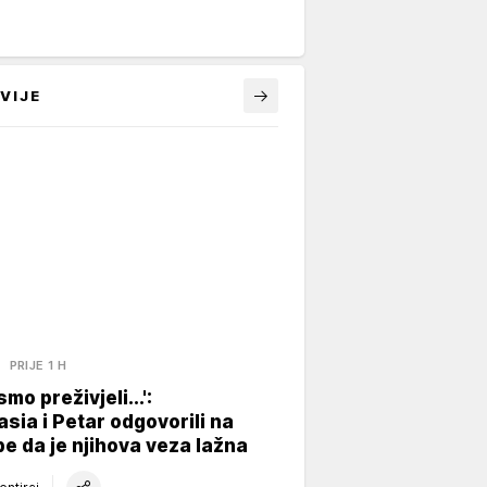
VIJE
A
PRIJE 1 H
mo preživjeli...':
sia i Petar odgovorili na
e da je njihova veza lažna