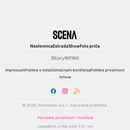
Scena
Naslovnica
Estrada
Show
Foto priča
Impressum
Politika o kolačićima
Uvjeti korištenja
Politika privatnosti
Arhiva
© 2026. Presshaus d.o.o. Sva prava pridržana.
Postavke privatnosti i kolačića
Usklađeno s IAB-ovim TCF-om