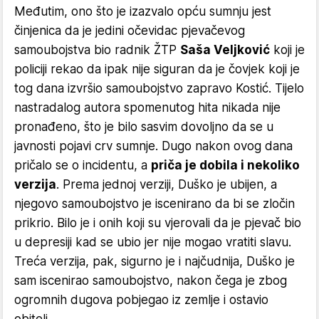
Međutim, ono što je izazvalo opću sumnju jest
činjenica da je jedini očevidac pjevačevog
samoubojstva bio radnik ŽTP
Saša Veljković
koji je
policiji rekao da ipak nije siguran da je čovjek koji je
tog dana izvršio samoubojstvo zapravo Kostić. Tijelo
nastradalog autora spomenutog hita nikada nije
pronađeno, što je bilo sasvim dovoljno da se u
javnosti pojavi crv sumnje. Dugo nakon ovog dana
pričalo se o incidentu, a
priča je dobila i nekoliko
verzija
. Prema jednoj verziji, Duško je ubijen, a
njegovo samoubojstvo je iscenirano da bi se zločin
prikrio. Bilo je i onih koji su vjerovali da je pjevač bio
u depresiji kad se ubio jer nije mogao vratiti slavu.
Treća verzija, pak, sigurno je i najčudnija, Duško je
sam iscenirao samoubojstvo, nakon čega je zbog
ogromnih dugova pobjegao iz zemlje i ostavio